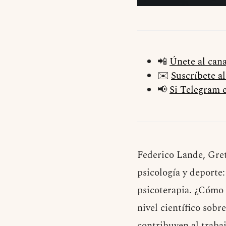
📲
Únete al can
✉️
Suscríbete a
📢
Si Telegram e
Federico Lande, Gret
psicología y deporte
psicoterapia. ¿Cómo 
nivel científico sobr
contribuyen al traba