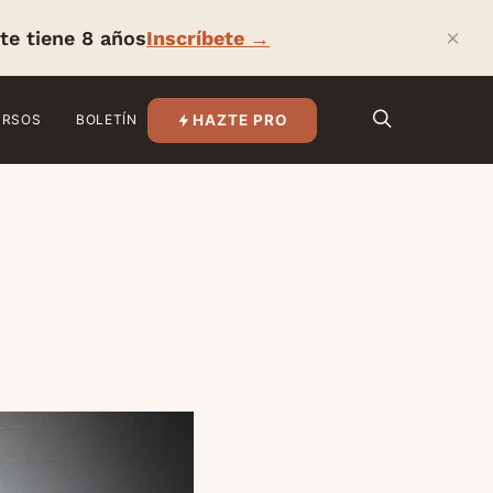
×
te tiene 8 años
Inscríbete →
HAZTE PRO
URSOS
BOLETÍN