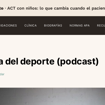
to
· ACT con niños: lo que cambia cuando el pacien
TIGACIONES
CLÍNICA
BIOGRAFÍAS
NORMAS APA
REC
a del deporte (podcast)
dar