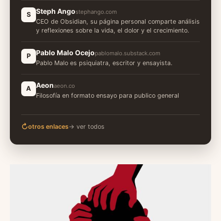
Steph Ango
stephango.com
S
CEO de Obsidian, su página personal comparte análisis
y reflexiones sobre la vida, el dolor y el crecimiento.
Pablo Malo Ocejo
pablomalo.substack.com
P
Pablo Malo es psiquiatra, escritor y ensayista.
Aeon
aeon.co
A
Filosofía en formato ensayo para publico general
↻
otros enlaces
→ ver todos