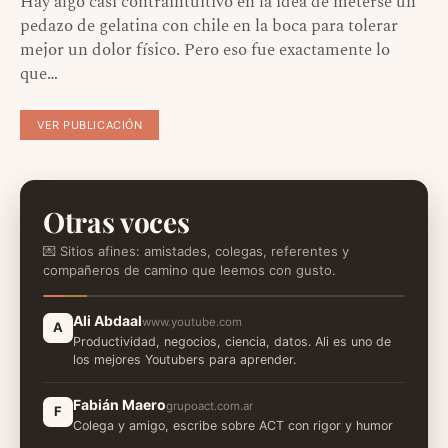
Hay algo casi contraintuitivo en la idea de meterse un
pedazo de gelatina con chile en la boca para tolerar
mejor un dolor físico. Pero eso fue exactamente lo
que…
VER PUBLICACIÓN
Otras voces
💌 Sitios afines: amistades, colegas, referentes y
compañeros de camino que leemos con gusto.
Ali Abdaal
www.youtube.com
A
Productividad, negocios, ciencia, datos. Ali es uno de
los mejores Youtubers para aprender.
Fabián Maero
grupoact.com.ar
F
Colega y amigo, escribe sobre ACT con rigor y humor