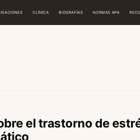
TIGACIONES
CLÍNICA
BIOGRAFÍAS
NORMAS APA
REC
obre el trastorno de estr
ático