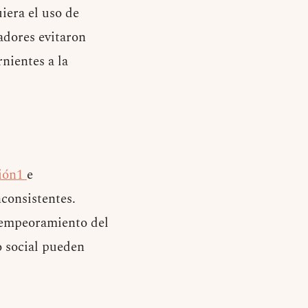
iera el uso de
gadores evitaron
rnientes a la
ción1
e
nconsistentes.
l empeoramiento del
o social pueden