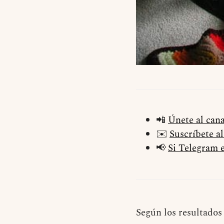
📲
Únete al can
✉️
Suscríbete a
📢
Si Telegram e
Según los resultados