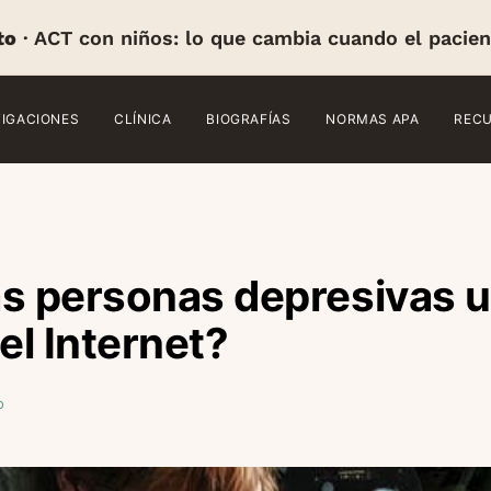
to
· ACT con niños: lo que cambia cuando el pacien
TIGACIONES
CLÍNICA
BIOGRAFÍAS
NORMAS APA
REC
s personas depresivas ut
el Internet?
o