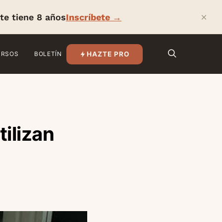
×
te tiene 8 años
Inscríbete →
HAZTE PRO
URSOS
BOLETÍN
ilizan