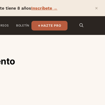
×
te tiene 8 años
Inscríbete →
HAZTE PRO
URSOS
BOLETÍN
ento