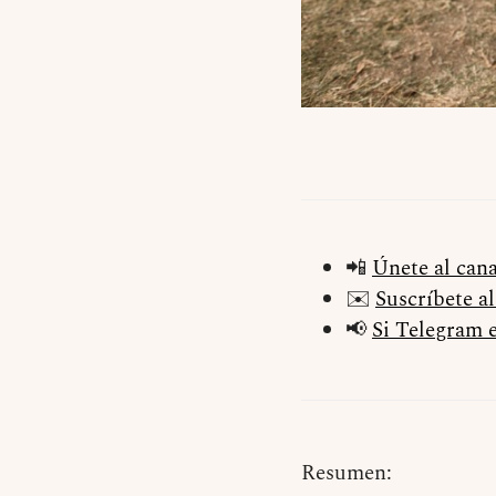
📲
Únete al can
✉️
Suscríbete a
📢
Si Telegram e
Resumen: