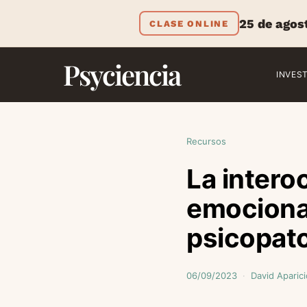
25 de agos
CLASE ONLINE
Psyciencia
INVES
Recursos
La intero
emocional
psicopato
06/09/2023
David Aparici