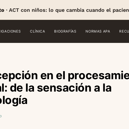
to
· ACT con niños: lo que cambia cuando el pacien
TIGACIONES
CLÍNICA
BIOGRAFÍAS
NORMAS APA
REC
cepción en el procesami
: de la sensación a la
logía
o