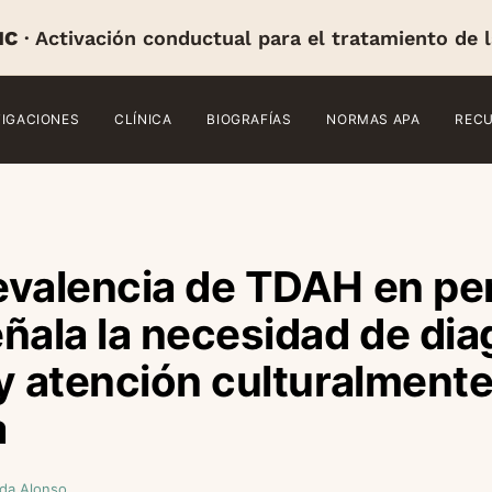
IC
· Activación conductual para el tratamiento de 
TIGACIONES
CLÍNICA
BIOGRAFÍAS
NORMAS APA
REC
evalencia de TDAH en pe
ñala la necesidad de di
y atención culturalment
a
da Alonso