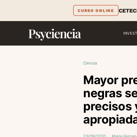
CETEC
CURSO ONLINE
Psyciencia
INVES
Ciencia
Mayor pr
negras se
precisos 
apropiad
23/09/2020
Maria Fernan