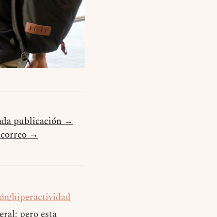
cada publicación →
u correo →
ión/hiperactividad
ral; pero esta