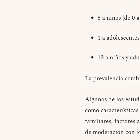
8 a niños (de 0 a
1 a adolescentes
13 a niños y ado
La prevalencia comb
Algunos de los estud
como características 
familiares, factores 
de moderación con lo