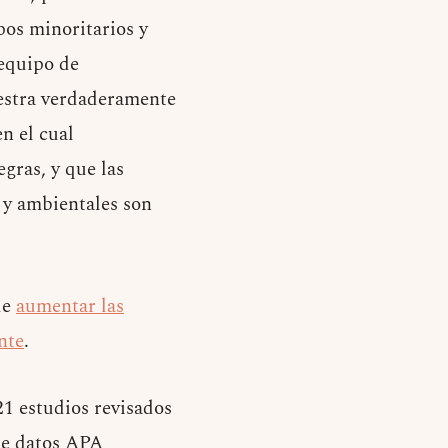
pos minoritarios y
equipo de
uestra verdaderamente
en el cual
gras, y que las
s y ambientales son
de
aumentar las
nte
.
21 estudios revisados
 de datos APA