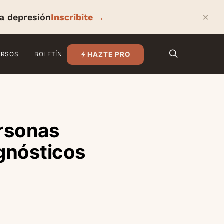
×
la depresión
Inscribite →
HAZTE PRO
URSOS
BOLETÍN
rsonas
agnósticos
e