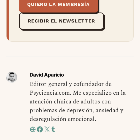
QUIERO LA MEMBRESÍA
RECIBIR EL NEWSLETTER
David Aparicio
Editor general y cofundador de
Psyciencia.com. Me especializo en la
atención clínica de adultos con
problemas de depresión, ansiedad y
desregulación emocional.