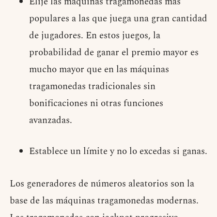
Elije las máquinas tragamonedas más
populares a las que juega una gran cantidad
de jugadores. En estos juegos, la
probabilidad de ganar el premio mayor es
mucho mayor que en las máquinas
tragamonedas tradicionales sin
bonificaciones ni otras funciones
avanzadas.
Establece un límite y no lo excedas si ganas.
Los generadores de números aleatorios son la
base de las máquinas tragamonedas modernas.