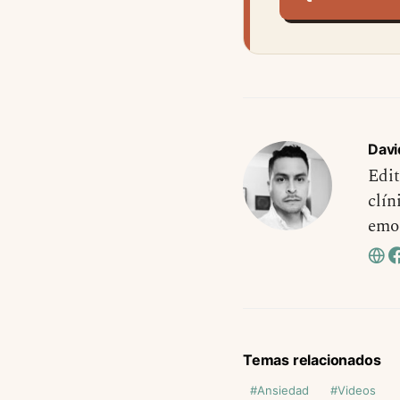
Davi
Edit
clín
emo
Temas relacionados
Ansiedad
Videos