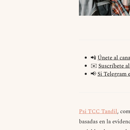
📲
Únete al can
✉️
Suscríbete a
📢
Si Telegram e
Psi TCC Tandil
, co
basadas en la evidenc