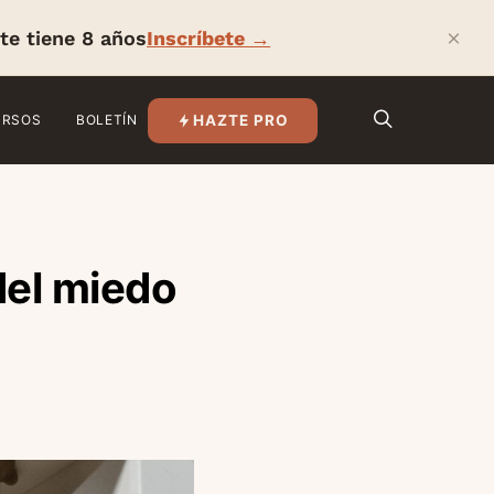
×
te tiene 8 años
Inscríbete →
HAZTE PRO
URSOS
BOLETÍN
del miedo