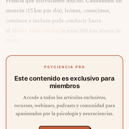
Francia que disfrutamos mucho. Caminamos un
montón (15 km por día), leímos, conocimos,
comimos e incluso pude conducir hasta
el
Monte Saint Michel
(a unos 300 km afuera de
París).
PSYCIENCIA PRO
Este contenido es exclusivo para
miembros
Accede a todos los artículos exclusivos,
recursos, webinars, podcasts y comunidad para
apasionados por la psicología y neurociencias.