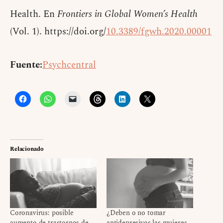
Health. En
Frontiers in Global Women’s Health
(Vol. 1). https://doi.org/
10.3389/fgwh.2020.00001
Fuente:
Psychcentral
Relacionado
Coronavirus: posible
¿Deben o no tomar
aumento de trastornos de
antidepresivos las mujeres