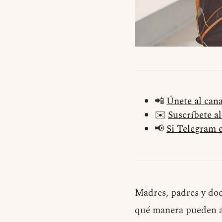
📲
Únete al can
✉️
Suscríbete a
📢
Si Telegram e
Madres, padres y doc
qué manera pueden a