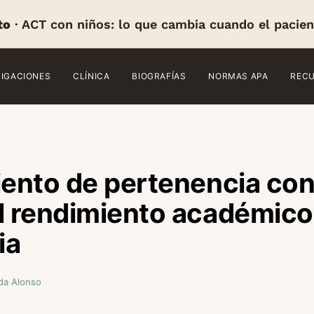
to
· ACT con niños: lo que cambia cuando el pacien
TIGACIONES
CLÍNICA
BIOGRAFÍAS
NORMAS APA
REC
iento de pertenencia con
l rendimiento académico 
ia
da Alonso