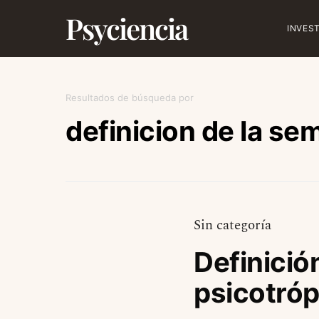
Psyciencia
INVES
Resultados de búsqueda por
definicion de la se
Sin categoría
Definició
psicotróp