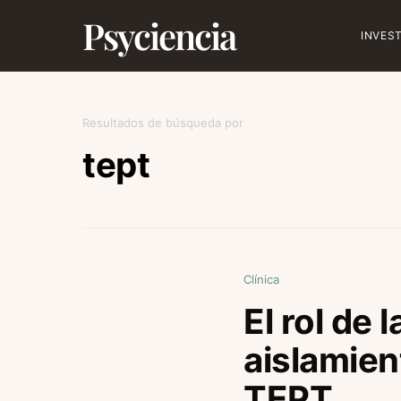
Psyciencia
INVES
Resultados de búsqueda por
tept
Clínica
El rol de
aislamien
TEPT