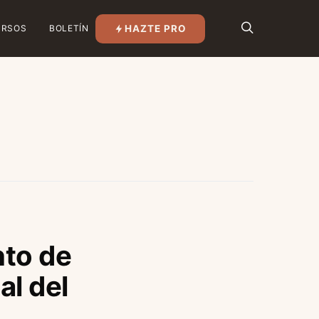
HAZTE PRO
URSOS
BOLETÍN
nto de
al del