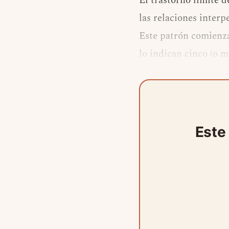
El trastorno límite d
las relaciones inter
Este patrón comienza
lo indican cinco (o m
Este