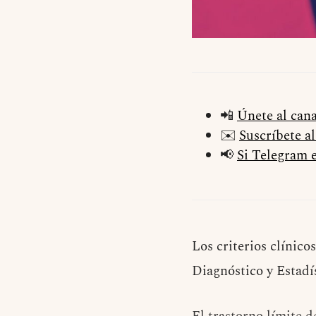
📲
Únete al can
✉️
Suscríbete a
📢
Si Telegram e
Los criterios clínico
Diagnóstico y Estadís