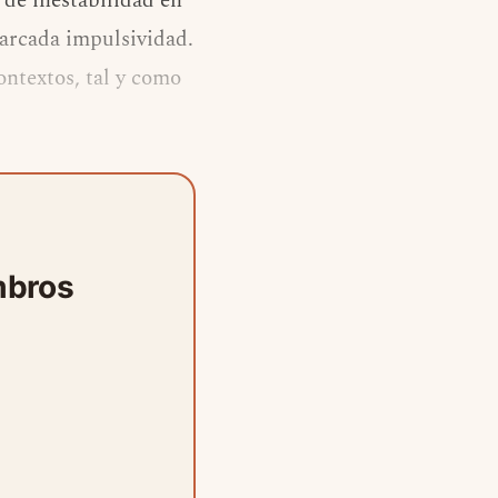
 de inestabilidad en
marcada impulsividad.
ontextos, tal y como
mbros