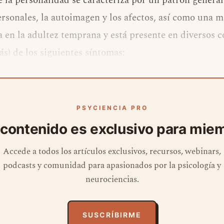
e la personalidad se caracteriza por un patrón general
personales, la autoimagen y los afectos, así como una 
 en la adultez temprana y está presente en diversos c
ás) de los siguientes síntomas:
PSYCIENCIA PRO
 contenido es exclusivo para mie
Accede a todos los artículos exclusivos, recursos, webinars,
podcasts y comunidad para apasionados por la psicología y
neurociencias.
SUSCRÍBIRME