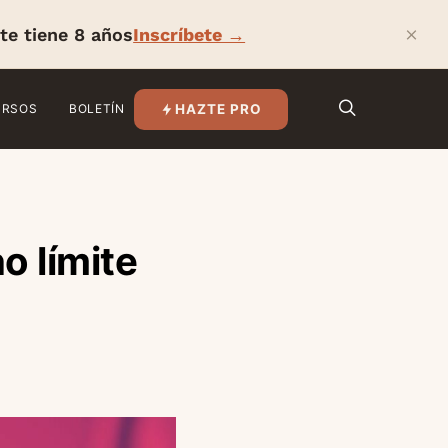
×
te tiene 8 años
Inscríbete →
HAZTE PRO
URSOS
BOLETÍN
o límite