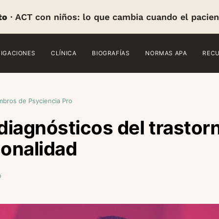
to
· ACT con niños: lo que cambia cuando el pacien
TIGACIONES
CLÍNICA
BIOGRAFÍAS
NORMAS APA
REC
mbros de Psyciencia Pro
 diagnósticos del trastorn
sonalidad
o