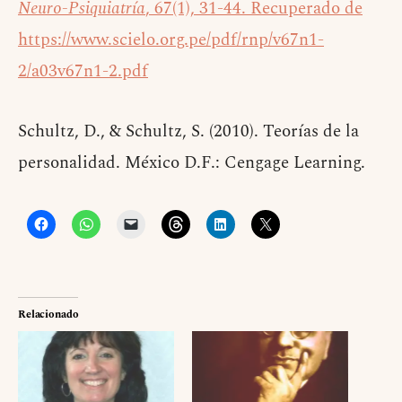
Neuro-Psiquiatría
, 67(1), 31-44. Recuperado de
https://www.scielo.org.pe/pdf/rnp/v67n1-
2/a03v67n1-2.pdf
Schultz, D., & Schultz, S. (2010). Teorías de la
personalidad. México D.F.: Cengage Learning.
Relacionado