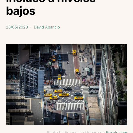
bajos
23/05/2023
David Aparicio
Photo by Francesco Ungaro on
Pexels.com