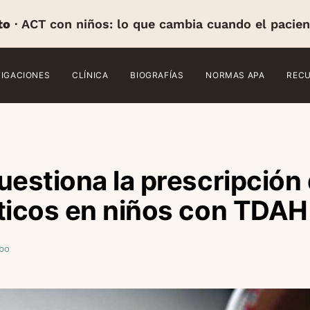
to
· ACT con niños: lo que cambia cuando el pacien
TIGACIONES
CLÍNICA
BIOGRAFÍAS
NORMAS APA
REC
uestiona la prescripción
ticos en niños con TDAH
bo