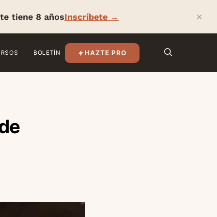
×
te tiene 8 años
Inscríbete →
HAZTE PRO
URSOS
BOLETÍN
 de