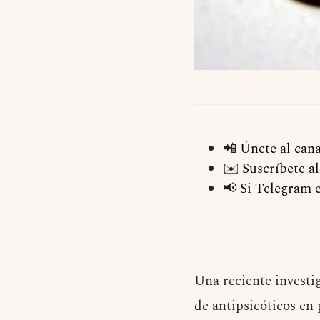
📲
Únete al can
✉️
Suscríbete a
📢
Si Telegram e
Una reciente investig
de antipsicóticos en