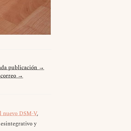
cada publicación →
u correo →
el nuevo DSM-V
,
desintegrativo y