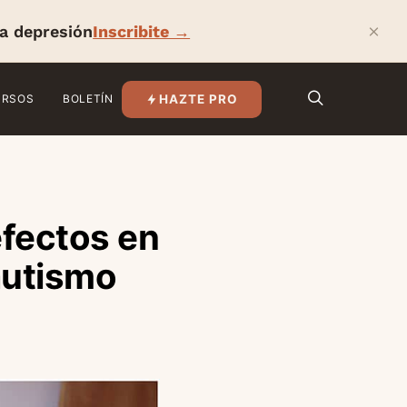
×
la depresión
Inscribite →
HAZTE PRO
URSOS
BOLETÍN
fectos en
autismo