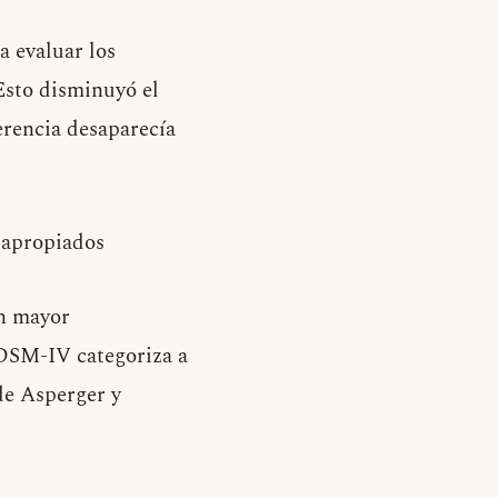
a evaluar los
Esto disminuyó el
erencia desaparecía
 apropiados
an mayor
 DSM-IV categoriza a
de Asperger y