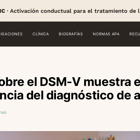
IC
· Activación conductual para el tratamiento de 
TIGACIONES
CLÍNICA
BIOGRAFÍAS
NORMAS APA
REC
obre el DSM-V muestra e
encia del diagnóstico de 
onso