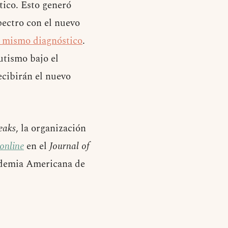
tico. Esto generó
pectro con el nuevo
l mismo diagnóstico
.
utismo bajo el
ecibirán el nuevo
eaks
, la organización
online
en el
Journal of
ademia Americana de