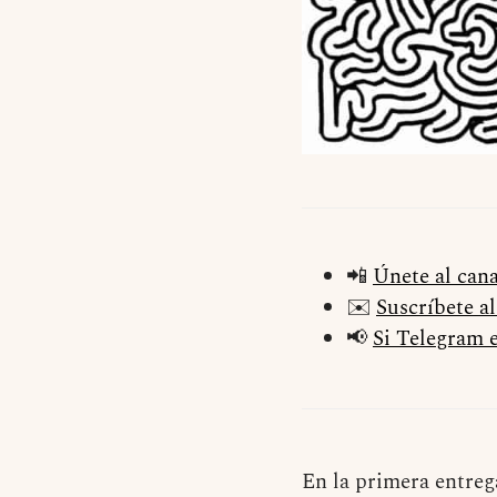
📲
Únete al can
✉️
Suscríbete a
📢
Si Telegram e
En la primera entreg