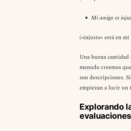
Mi amigo es inju
(«injusto» está en mi 
Una buena cantidad d
menudo creemos que n
son descripciones. S
empiezan a lucir un 
Explorando la
evaluacione