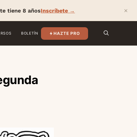
×
te tiene 8 años
Inscríbete →
HAZTE PRO
URSOS
BOLETÍN
segunda