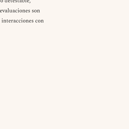
o detestable,
 evaluaciones son
s interacciones con