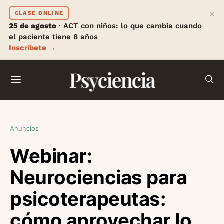
×
CLASE ONLINE
25 de agosto
· ACT con niños: lo que cambia cuando
el paciente tiene 8 años
Inscríbete →
Psyciencia
Anuncios
Webinar:
Neurociencias para
psicoterapeutas:
cómo aprovechar lo