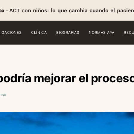
to
· ACT con niños: lo que cambia cuando el pacien
TIGACIONES
CLÍNICA
BIOGRAFÍAS
NORMAS APA
REC
odría mejorar el proceso
onso