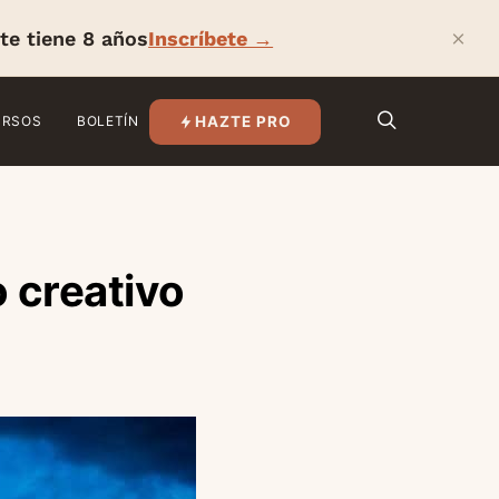
×
te tiene 8 años
Inscríbete →
HAZTE PRO
URSOS
BOLETÍN
 creativo