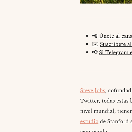
📲
Únete al can
✉️
Suscríbete a
📢
Si Telegram e
Steve Jobs
, cofundad
Twitter, todas estas
nivel mundial, tiene
estudio
de Stanford s
caminando.