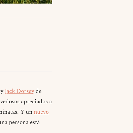
 y
Jack Dorsey
de
ovedosos apreciados a
aminatas. Y un
nuevo
una persona está