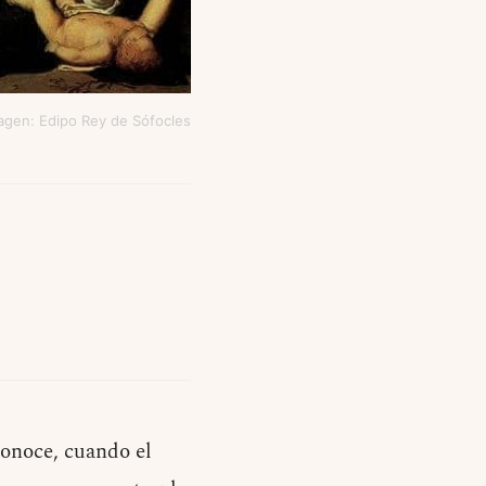
agen: Edipo Rey de Sófocles
conoce, cuando el