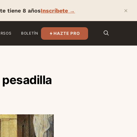
×
te tiene 8 años
Inscríbete →
HAZTE PRO
URSOS
BOLETÍN
pesadilla