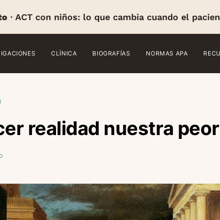
to
· ACT con niños: lo que cambia cuando el pacien
TIGACIONES
CLÍNICA
BIOGRAFÍAS
NORMAS APA
REC
)
r realidad nuestra peor 
o