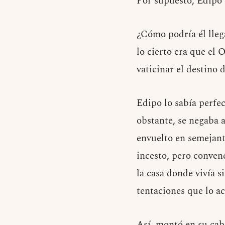
Por supuesto, Edipo 
¿Cómo podría él lleg
lo cierto era que el
vaticinar el destino 
Edipo lo sabía perfec
obstante, se negaba a
envuelto en semejante
incesto, pero conven
la casa donde vivía s
tentaciones que lo a
Así, montó en su caba