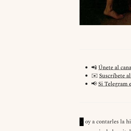
📲
Únete al can
✉️
Suscríbete a
📢
Si Telegram e
V
oy a contarles la h