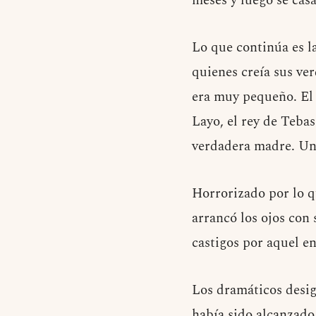
meses y luego se cas
Lo que continúa es l
quienes creía sus ve
era muy pequeño. El 
Layo, el rey de Tebas
verdadera madre. Un 
Horrorizado por lo q
arrancó los ojos con 
castigos por aquel e
Los dramáticos desig
había sido alcanzado