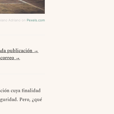
niano Adriano on
Pexels.com
cada publicación →
u correo →
cción cuya finalidad
eguridad. Pero, ¿qué