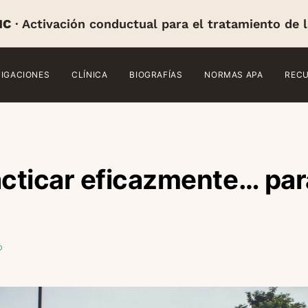
IC
· Activación conductual para el tratamiento de 
TIGACIONES
CLÍNICA
BIOGRAFÍAS
NORMAS APA
REC
cticar eficazmente… par
o