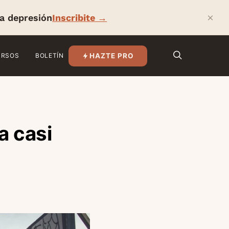
×
la depresión
Inscribite →
HAZTE PRO
URSOS
BOLETÍN
a casi