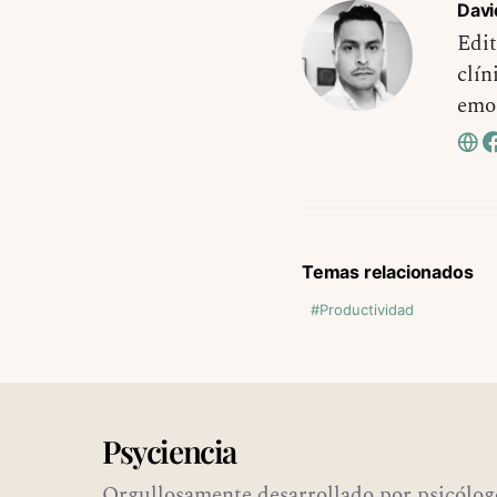
Davi
Edit
clín
emo
Temas relacionados
Productividad
Psyciencia
Orgullosamente desarrollado por psicólog