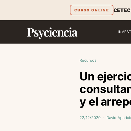
CETEC
CURSO ONLINE
Psyciencia
INVES
Recursos
Un ejercic
consultan
y el arre
22/12/2020
David Aparici