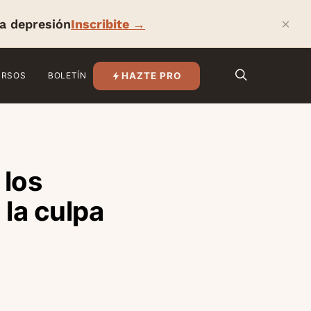
×
la depresión
Inscribite →
HAZTE PRO
URSOS
BOLETÍN
 los
la culpa