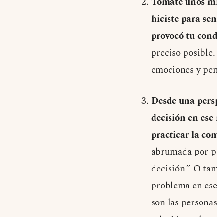
Tómate unos min
hiciste para se
provocó tu con
preciso posible.
emociones y pen
Desde una persp
decisión en ese
practicar la co
abrumada por pr
decisión.” O tam
problema en ese
son las persona