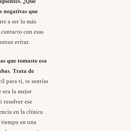
epientes. ¿Qué
as negativas que
te a ser lo más
 contacto con esas
ntan evitar.
las que tomaste esa
abas
.
Trata de
l para ti, te sentías
 era la mejor
 resolver ese
cia en la clínica
o tiempo en una