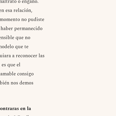
 maltrato o engaño.
en esa relación,
e momento no pudiste
or haber permanecido
ensible que no
modelo que te
uiara a reconocer las
 es que el
 amable consigo
mbién nos demos
ontraras en la