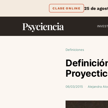
25 de agos
CLASE ONLINE
Psyciencia
INVES
Definiciones
Definició
Proyecti
06/03/2015
Alejandra Al