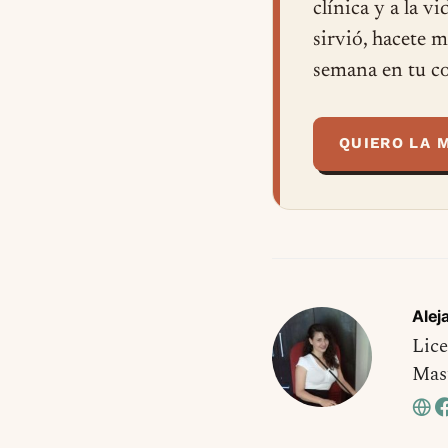
clínica y a la v
sirvió, hacete 
semana en tu co
QUIERO LA 
Alej
Lice
Mast