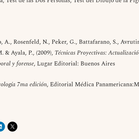
ca, Test de las Dos Personas, Test del Dibujo de la Fi
, A., Rosenfeld, N., Peker, G., Battafarano, S., Avruti
. & Ayala, P., (2009),
Técnicas Proyectivas: Actualizació
boral y forense
, Lugar Editorial: Buenos Aires
cología 7ma edición
, Editorial Médica Panamericana: