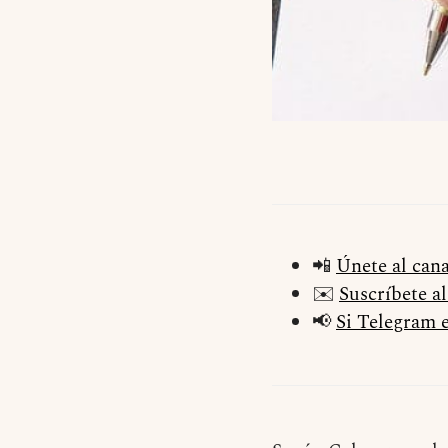
📲
Únete al can
✉️
Suscríbete a
📢
Si Telegram e