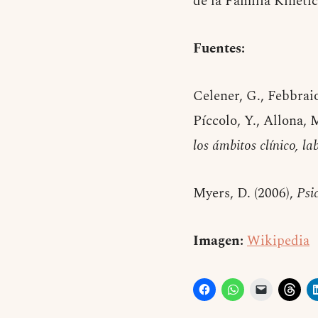
de la Familia Kinéti
Fuentes:
Celener, G., Febbraio
Píccolo, Y., Allona, M
los ámbitos clínico, la
Myers, D. (2006),
Psi
Imagen:
Wikipedia