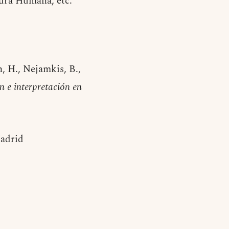
gura Humana, etc.
n, H., Nejamkis, B.,
n e interpretación en
Madrid