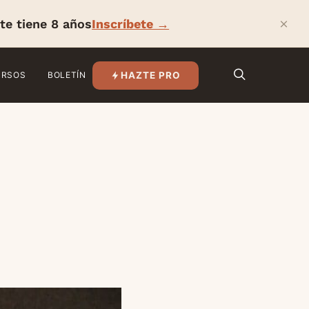
×
te tiene 8 años
Inscríbete →
HAZTE PRO
URSOS
BOLETÍN