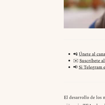
📲
Únete al can
✉️
Suscríbete a
📢
Si Telegram e
El desarrollo de los