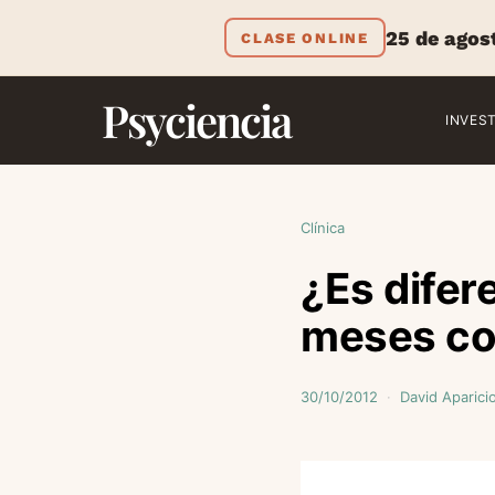
25 de agos
CLASE ONLINE
Psyciencia
INVES
Clínica
¿Es difere
meses con
30/10/2012
David Aparici