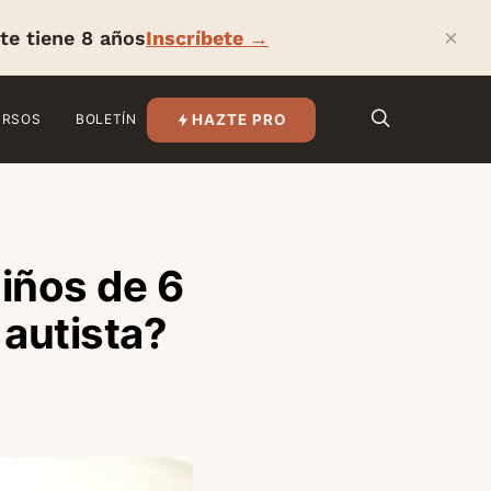
×
te tiene 8 años
Inscríbete →
HAZTE PRO
URSOS
BOLETÍN
niños de 6
 autista?