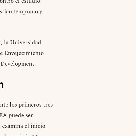
ontró el estudio
óstico temprano y
, la Universidad
de Envejecimiento
d Development.
n
nte los primeros tres
TEA puede ser
 examina el inicio