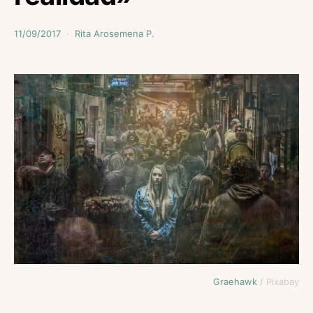
11/09/2017
Rita Arosemena P.
Graehawk
/ Pixabay