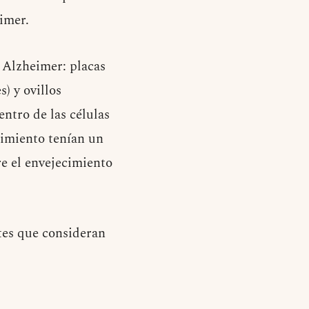
imer.
l Alzheimer: placas
) y ovillos
ntro de las células
cimiento tenían un
re el envejecimiento
stes que consideran
.