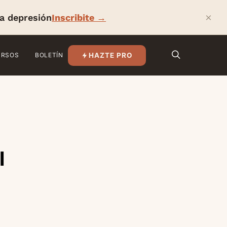
×
la depresión
Inscribite →
HAZTE PRO
URSOS
BOLETÍN
l