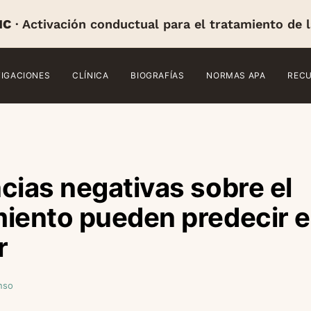
IC
· Activación conductual para el tratamiento de 
TIGACIONES
CLÍNICA
BIOGRAFÍAS
NORMAS APA
REC
cias negativas sobre el
iento pueden predecir e
r
nso