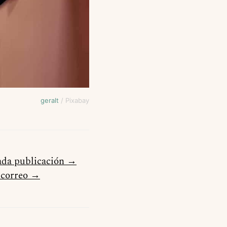
geralt
/ Pixabay
cada publicación →
u correo →