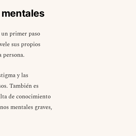
s mentales
 un primer paso
vele sus propios
a persona.
stigma y las
sos. También es
alta de conocimiento
rnos mentales graves,