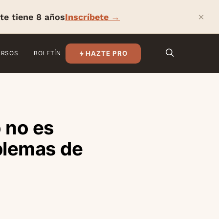
×
te tiene 8 años
Inscríbete →
HAZTE PRO
URSOS
BOLETÍN
o no es
oblemas de