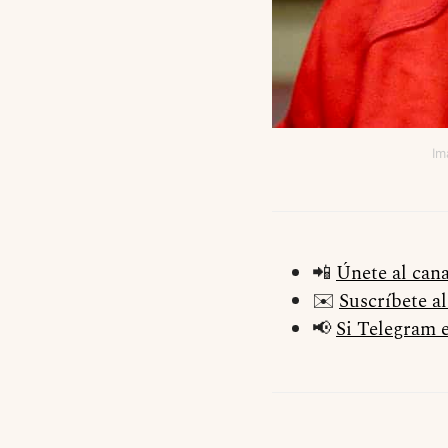
Im
📲
Únete al can
✉️
Suscríbete a
📢
Si Telegram e