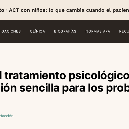
to
· ACT con niños: lo que cambia cuando el pacien
TIGACIONES
CLÍNICA
BIOGRAFÍAS
NORMAS APA
REC
l tratamiento psicológic
ión sencilla para los pr
dacción