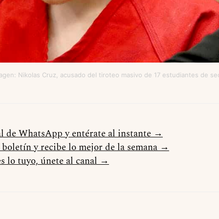
agen: Nikolas Cruz, acusado del tiroteo masivo de 17 estudiantes de s
al de WhatsApp y entérate al instante →
l boletín y recibe lo mejor de la semana →
s lo tuyo, únete al canal →