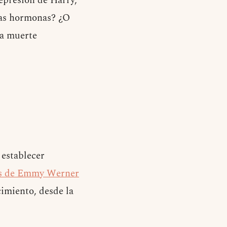
epresión de Harry,
 las hormonas? ¿O
la muerte
 establecer
ños de Emmy Werner
imiento, desde la