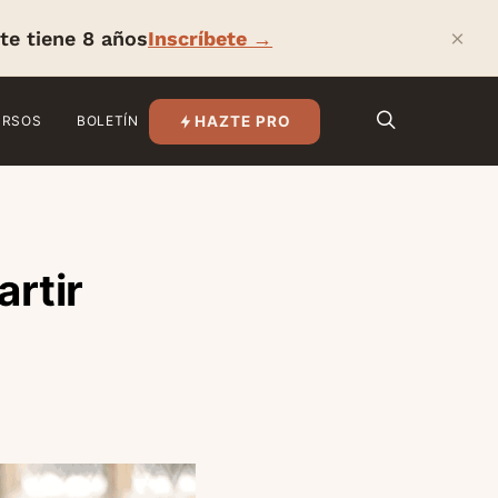
×
te tiene 8 años
Inscríbete →
HAZTE PRO
URSOS
BOLETÍN
artir