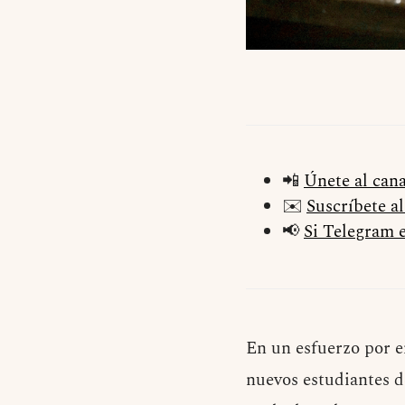
📲
Únete al can
✉️
Suscríbete a
📢
Si Telegram e
E
n un esfuerzo por e
nuevos estudiantes d