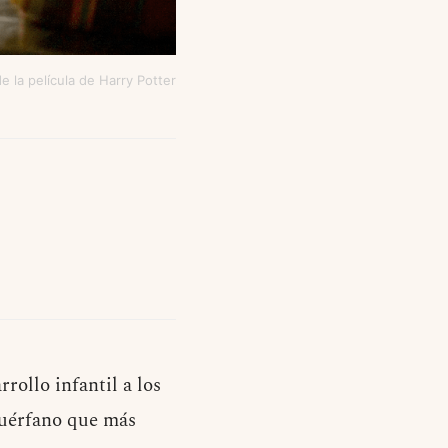
 la película de Harry Potter
rollo infantil a los
huérfano que más