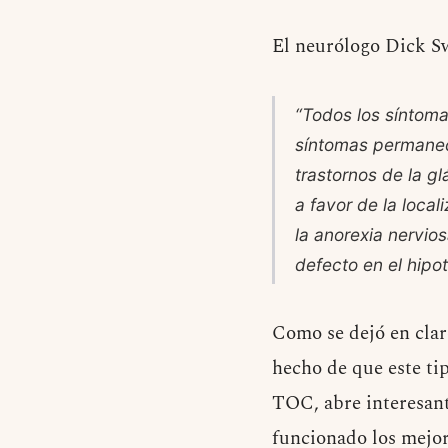
El neurólogo Dick S
“Todos los síntom
síntomas permanec
trastornos de la gl
a favor de la loca
la anorexia nervio
defecto en el hipo
Como se dejó en claro
hecho de que este ti
TOC, abre interesante
funcionado los mejor