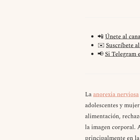
📲
Únete al can
✉️
Suscríbete a
📢
Si Telegram e
La
anorexia nerviosa
adolescentes y mujere
alimentación, rechaz
la imagen corporal. 
principalmente en l