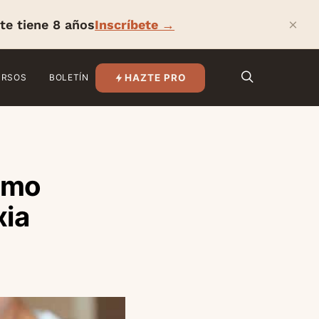
×
te tiene 8 años
Inscríbete →
HAZTE PRO
URSOS
BOLETÍN
omo
xia