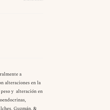
eralmente a
on alteraciones en la
 peso y alteración en
roendocrinas,
ilches, Guzmán, &