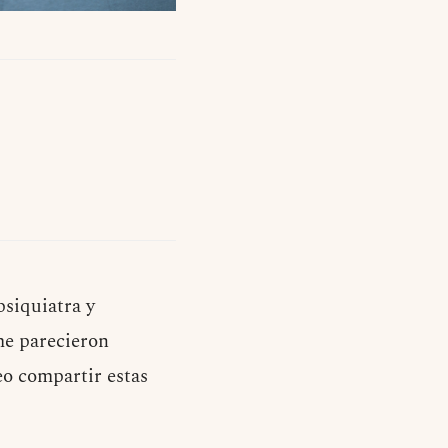
psiquiatra y
me parecieron
eo compartir estas