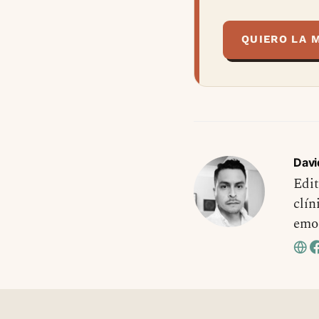
QUIERO LA 
Davi
Edit
clín
emo