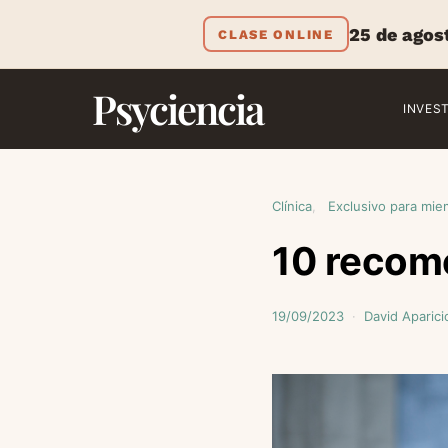
25 de agos
CLASE ONLINE
Psyciencia
INVES
Clínica
Exclusivo para mie
10 recom
19/09/2023
David Aparici