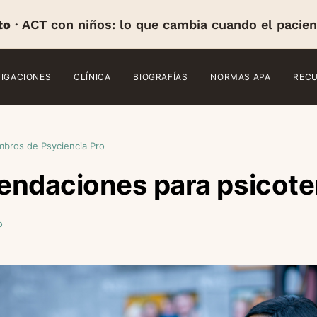
to
· ACT con niños: lo que cambia cuando el pacien
TIGACIONES
CLÍNICA
BIOGRAFÍAS
NORMAS APA
REC
mbros de Psyciencia Pro
endaciones para psicote
o