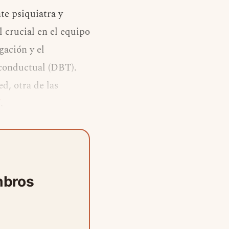
te psiquiatra y
 crucial en el equipo
gación y el
a conductual (DBT).
d, otra de las
í
.
mbros