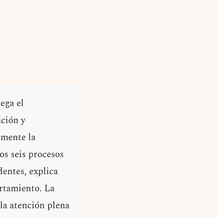
ega el
ación y
amente la
os seis procesos
dentes, explica
ortamiento. La
la atención plena