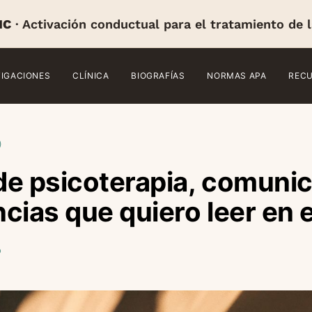
IC
· Activación conductual para el tratamiento de 
TIGACIONES
CLÍNICA
BIOGRAFÍAS
NORMAS APA
REC
)
 de psicoterapia, comuni
cias que quiero leer en 
o