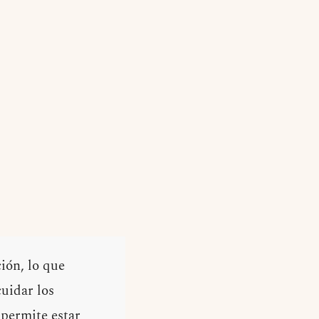
ción, lo que
cuidar los
s permite estar