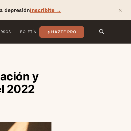
×
la depresión
Inscribite →
HAZTE PRO
URSOS
BOLETÍN
cación y
el 2022