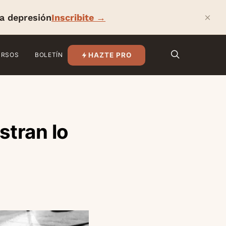
×
la depresión
Inscribite →
HAZTE PRO
URSOS
BOLETÍN
stran lo