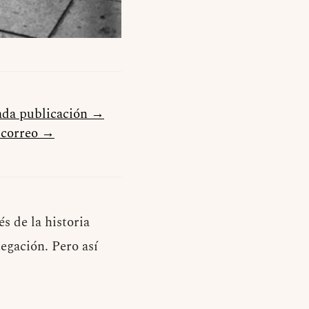
cada publicación →
u correo →
s de la historia
negación. Pero así