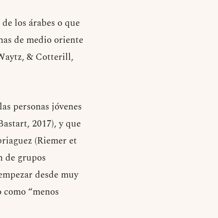
de los árabes o que
onas de medio oriente
aytz, & Cotterill,
las personas jóvenes
astart, 2017), y que
riaguez (Riemer et
n de grupos
e empezar desde muy
po como “menos