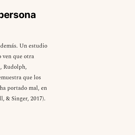
 persona
s demás. Un estudio
o ven que otra
z, Rudolph,
emuestra que los
ha portado mal, en
l, & Singer, 2017).