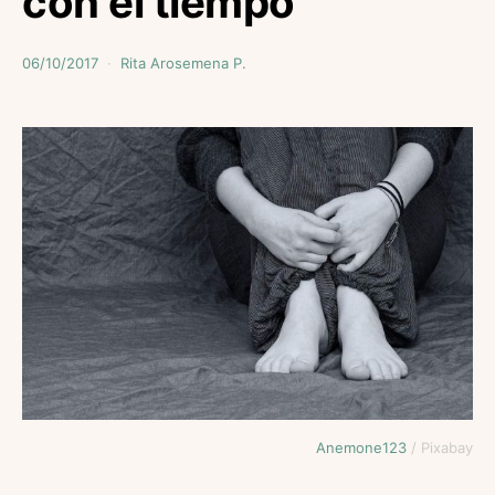
con el tiempo
06/10/2017
Rita Arosemena P.
Anemone123
/ Pixabay