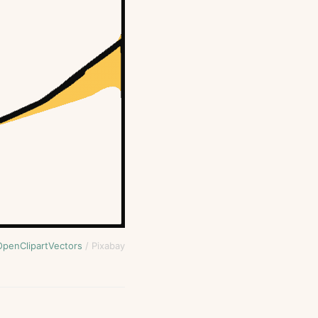
OpenClipartVectors
/ Pixabay