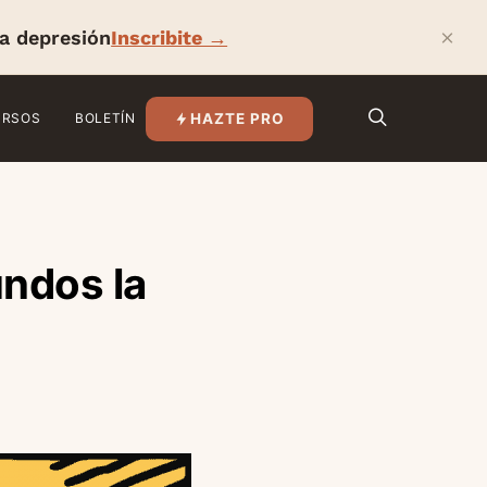
×
la depresión
Inscribite →
HAZTE PRO
URSOS
BOLETÍN
ndos la