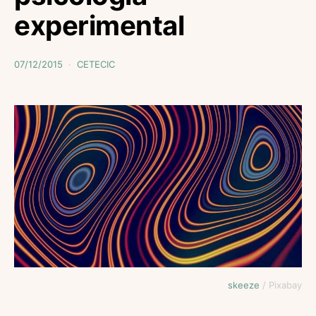
experimental
07/12/2015
CETECIC
skeeze
/ Pixabay