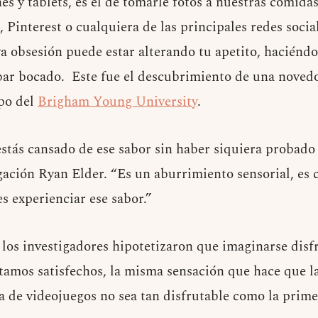
s y tablets, es el de tomarle fotos a nuestras comida
Pinterest o cualquiera de las principales redes socia
a obsesión puede estar alterando tu apetito, haciéndo
bar bocado. Este fue el descubrimiento de una novedo
ipo del
Brigham Young University
.
estás cansado de ese sabor sin haber siquiera probado 
gación Ryan Elder. “Es un aburrimiento sensorial, es 
s experienciar ese sabor.”
o los investigadores hipotetizaron que imaginarse dis
tamos satisfechos, la misma sensación que hace que l
ra de videojuegos no sea tan disfrutable como la prime