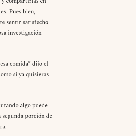
s y compartirlas en
les. Pues bien,
te sentir satisfecho
sa investigación
esa comida” dijo el
como si ya quisieras
frutando algo puede
a segunda porción de
ra.