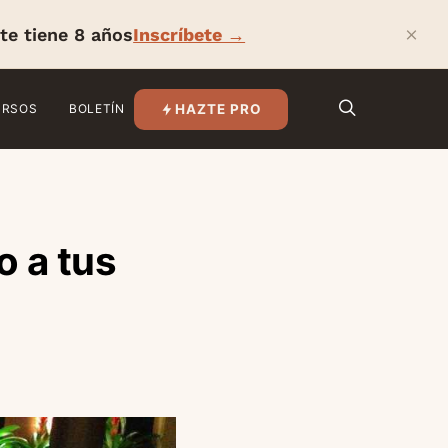
×
te tiene 8 años
Inscríbete →
HAZTE PRO
URSOS
BOLETÍN
o a tus