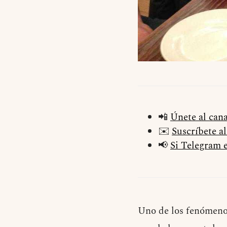
📲
Únete al can
✉️
Suscríbete a
📢
Si Telegram e
Uno de los fenómenos