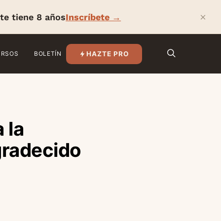
×
te tiene 8 años
Inscríbete →
HAZTE PRO
URSOS
BOLETÍN
 la
agradecido