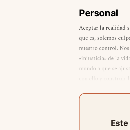
Personal
Aceptar la realidad 
que es, solemos culpa
nuestro control. Nos
«injusticia» de la v
mundo a que se ajust
con ello y construir 
Este