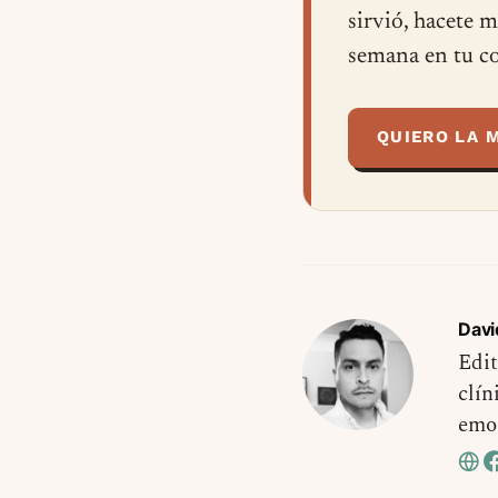
sirvió, hacete 
semana en tu co
QUIERO LA 
Davi
Edit
clín
emo