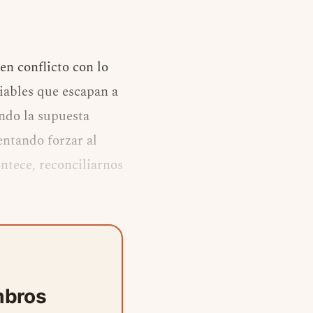
n conflicto con lo
riables que escapan a
ndo la supuesta
entando forzar al
ntece, reconciliarnos
mbros