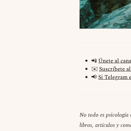
📲
Únete al can
✉️
Suscríbete a
📢
Si Telegram e
No todo es psicología 
libros, artículos y com