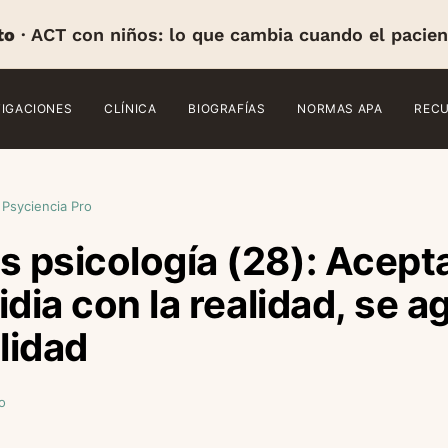
to
· ACT con niños: lo que cambia cuando el pacien
TIGACIONES
CLÍNICA
BIOGRAFÍAS
NORMAS APA
REC
 Psyciencia Pro
s psicología (28): Acepta
lidia con la realidad, se 
lidad
o