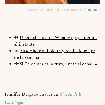
Photo by LinkedIn Sales Navigator on
Pexels.com
📲
Únete al canal de WhatsApp y entérate
al instante →
✉️
Suscríbete al boletín y recibe lo mejor
de la semana →
📢
Si Telegram es lo tuyo, únete al canal →
Jennifer Delgado Suárez en
Rincón de la
Psicología
: