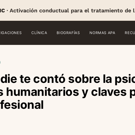
IC
· Activación conductual para el tratamiento de 
TIGACIONES
CLÍNICA
BIOGRAFÍAS
NORMAS APA
REC
)
die te contó sobre la psi
 humanitarios y claves p
fesional