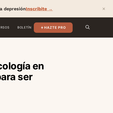
×
la depresión
Inscribite →
HAZTE PRO
URSOS
BOLETÍN
cología en
ara ser