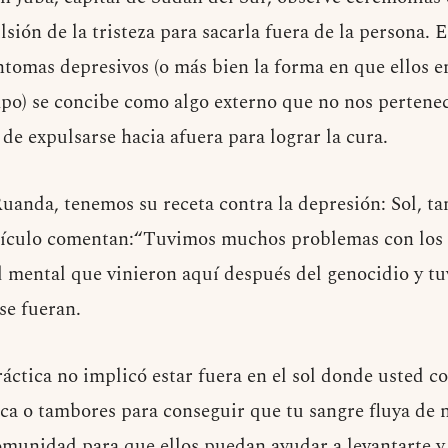
sión de la tristeza para sacarla fuera de la persona. 
tomas depresivos (o más bien la forma en que ellos en
po) se concibe como algo externo que no nos pertenec
de expulsarse hacia afuera para lograr la cura.
Ruanda, tenemos su receta contra la depresión: Sol, t
tículo comentan:“Tuvimos muchos problemas con los 
d mental que vinieron aquí después del genocidio y t
se fueran.
ráctica no implicó estar fuera en el sol donde usted c
ca o tambores para conseguir que tu sangre fluya de n
omunidad para que ellos puedan ayudar a levantarte y 