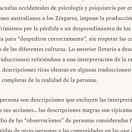
scuelas occidentales de psicología y psiquiatría por e
enes australianos o los Zíngaros, impone la producció
ufrimiento por la pérdida o un desprendimiento de los
ida para “despedirse correctamente”, sin respetar las 
s de las diferentes culturas. Lo anterior llevaría a de
raducciones) refiriéndose a una interpretación de la r
a descripciones ricas (densas en algunas traducciones)
 completas de la realidad de la persona.
 persona son descripciones que excluyen las interpret
n sus acciones… las descripciones magras son típicame
dio de las “observaciones” de personas consideradas f
vidas de otras personas y las comunidades en las que e