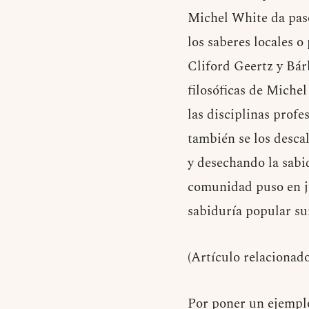
Michel White da paso
los saberes locales 
Cliford Geertz y Bárb
filosóficas de Miche
las disciplinas profe
también se los descal
y desechando la sabid
comunidad puso en jue
sabiduría popular su
(Artículo relacionad
Por poner un ejemplo