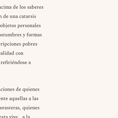
ncima de los saberes
n de una catarsis
 objetos personales
costumbres y formas
scripciones pobres
ealidad con
 refiriéndose a
aciones de quienes
nte aquellas a las
orasteras, quienes
sta vive… a la