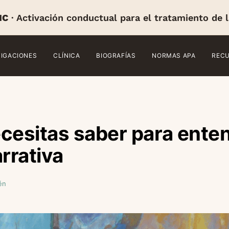
IC
· Activación conductual para el tratamiento de 
TIGACIONES
CLÍNICA
BIOGRAFÍAS
NORMAS APA
REC
cesitas saber para enten
arrativa
én