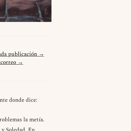
cada publicación →
u correo →
ante donde dice:
roblemas la metía.
 y Soledad. En