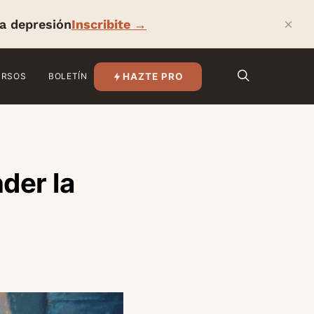
×
la depresión
Inscribite →
HAZTE PRO
URSOS
BOLETÍN
der la