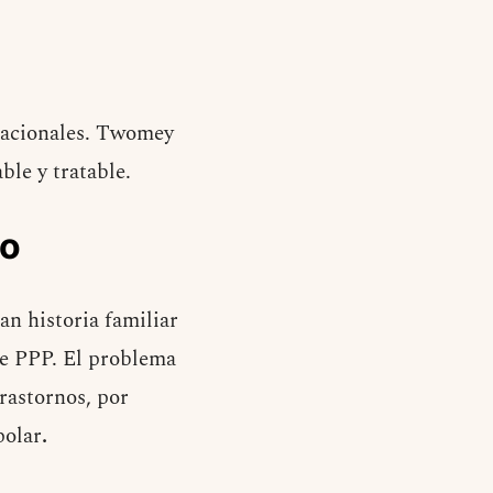
racionales. Twomey
ble y tratable.
to
an historia familiar
de PPP. El problema
trastornos, por
polar
.