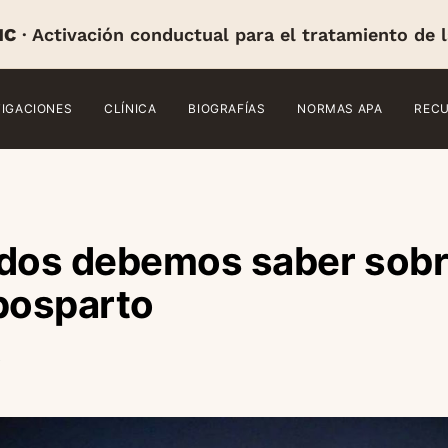
IC
· Activación conductual para el tratamiento de 
TIGACIONES
CLÍNICA
BIOGRAFÍAS
NORMAS APA
REC
odos debemos saber sobr
posparto
o