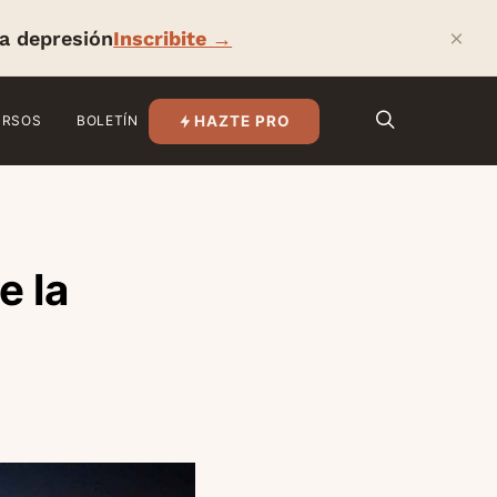
×
la depresión
Inscribite →
HAZTE PRO
URSOS
BOLETÍN
e la