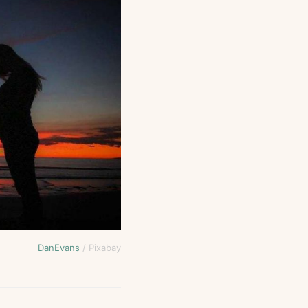
DanEvans
/ Pixabay