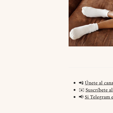
📲
Únete al can
✉️
Suscríbete a
📢
Si Telegram e