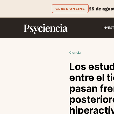
25 de agos
CLASE ONLINE
Psyciencia
INVES
Ciencia
Los estud
entre el 
pasan fre
posterior
hiperacti