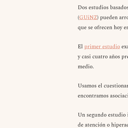
Dos estudios basados 
(
GUiNZ
) pueden arro
que se ofrecen hoy e
El
primer estudio
exa
y casi cuatro años pr
medio.
Usamos el cuestiona
encontramos asociaci
Un segundo estudio in
de atención o hipera