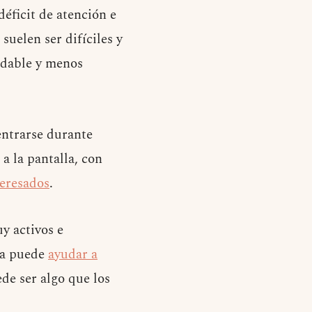
déficit de atención e
suelen ser difíciles y
adable y menos
entrarse durante
a la pantalla, con
teresados
.
y activos e
lla puede
ayudar a
e ser algo que los