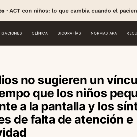
to
· ACT con niños: lo que cambia cuando el pacien
TIGACIONES
CLÍNICA
BIOGRAFÍAS
NORMAS APA
REC
ios no sugieren un víncu
tiempo que los niños pe
nte a la pantalla y los sí
es de falta de atención e
vidad