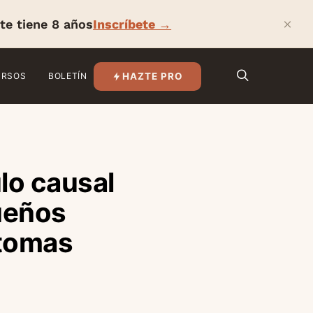
×
te tiene 8 años
Inscríbete →
HAZTE PRO
URSOS
BOLETÍN
lo causal
queños
ntomas