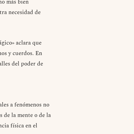
ino más bien
stra necesidad de
ágico» aclara que
nos y cuerdos. En
alles del poder de
tales a fenómenos no
s de la mente o de la
cia física en el