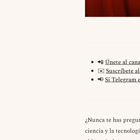
📲
Únete al can
✉️
Suscríbete a
📢
Si Telegram e
¿Nunca te has pregun
ciencia y la tecnolo