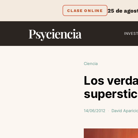
25 de agos
CLASE ONLINE
Psyciencia
INVES
Ciencia
Los verda
superstic
14/06/2012
David Aparici