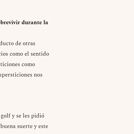
brevivir durante la
oducto de otras
cios como el sentido
sticiones como
supersticiones nos
olf y se les pidió
 buena suerte y este