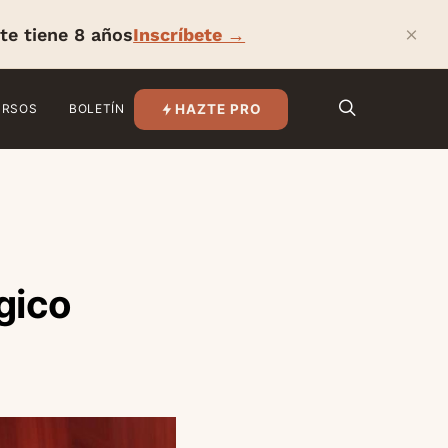
×
te tiene 8 años
Inscríbete →
HAZTE PRO
URSOS
BOLETÍN
gico