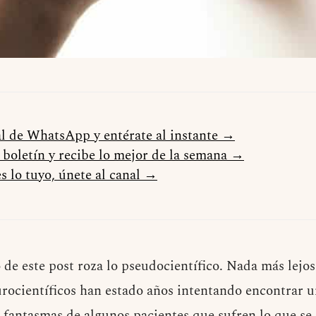
al de WhatsApp y entérate al instante →
l boletín y recibe lo mejor de la semana →
s lo tuyo, únete al canal →
 de este post roza lo pseudocientífico. Nada más lejos 
urocientíficos han estado años intentando encontrar 
 fantasmas de algunos pacientes que sufren lo que s