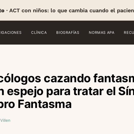
to
· ACT con niños: lo que cambia cuando el pacien
TIGACIONES
CLÍNICA
BIOGRAFÍAS
NORMAS APA
REC
cólogos cazando fantas
n espejo para tratar el S
bro Fantasma
Villen