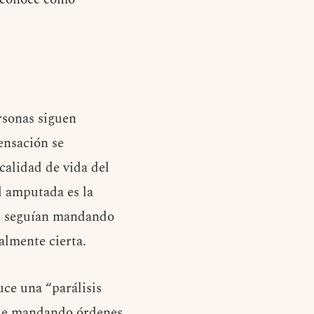
rsonas siguen
ensación se
calidad de vida del
d amputada es la
os seguían mandando
almente cierta.
ce una “parálisis
igue mandando órdenes