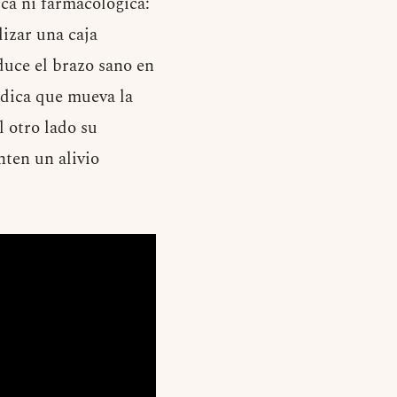
ca ni farmacológica:
izar una caja
duce el brazo sano en
indica que mueva la
l otro lado su
nten un alivio