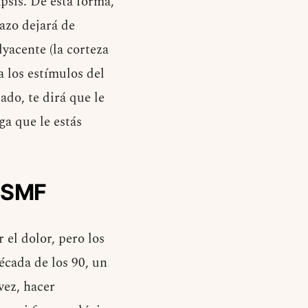
psis. De esta forma,
azo dejará de
yacente (la corteza
a los estímulos del
ado, te dirá que le
ga que le estás
l SMF
el dolor, pero los
écada de los 90, un
vez, hacer