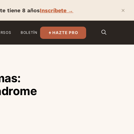
×
te tiene 8 años
Inscríbete →
HAZTE PRO
URSOS
BOLETÍN
mas:
índrome