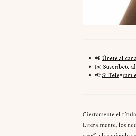
📲
Únete al can
✉️
Suscríbete a
📢
Si Telegram e
Ciertamente el título
Literalmente, los ne
caza” a los miembros