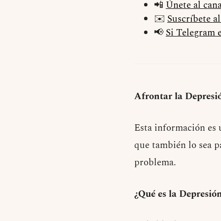
📲
Únete al can
✉️
Suscríbete a
📢
Si Telegram e
Afrontar la Depresi
Esta información es 
que también lo sea p
problema.
¿Qué es la Depresio