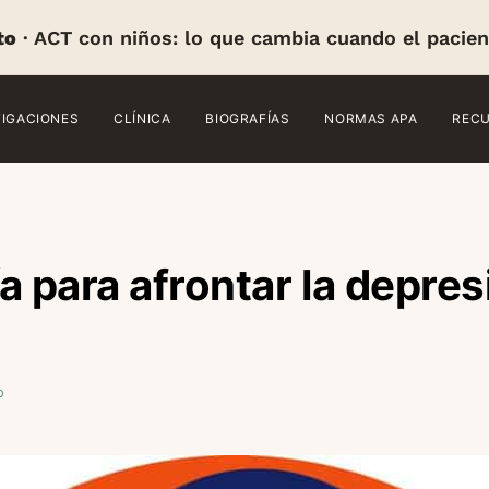
to
· ACT con niños: lo que cambia cuando el pacien
TIGACIONES
CLÍNICA
BIOGRAFÍAS
NORMAS APA
REC
a para afrontar la depres
o