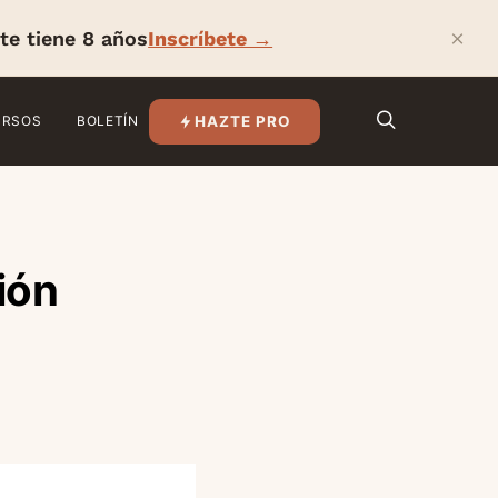
×
te tiene 8 años
Inscríbete →
HAZTE PRO
URSOS
BOLETÍN
ión