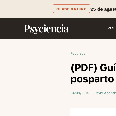
25 de agos
CLASE ONLINE
Psyciencia
INVES
Recursos
(PDF) Guí
posparto
24/08/2015
David Aparici