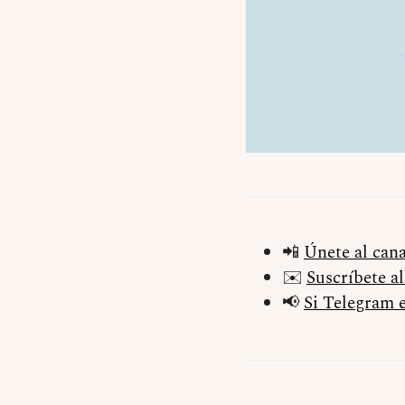
📲
Únete al can
✉️
Suscríbete a
📢
Si Telegram e