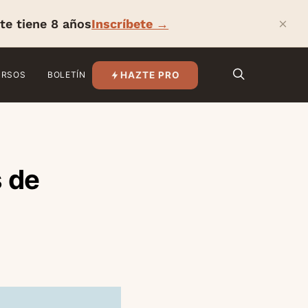
×
te tiene 8 años
Inscríbete →
HAZTE PRO
URSOS
BOLETÍN
 de