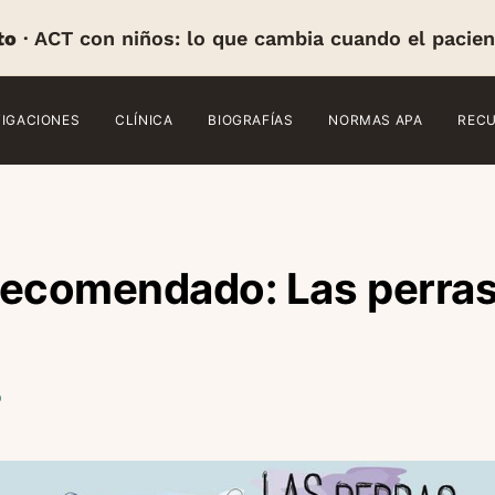
to
· ACT con niños: lo que cambia cuando el pacien
TIGACIONES
CLÍNICA
BIOGRAFÍAS
NORMAS APA
REC
recomendado: Las perras
o