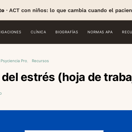
to
· ACT con niños: lo que cambia cuando el pacien
TIGACIONES
CLÍNICA
BIOGRAFÍAS
NORMAS APA
REC
 Psyciencia Pro
Recursos
del estrés (hoja de traba
o