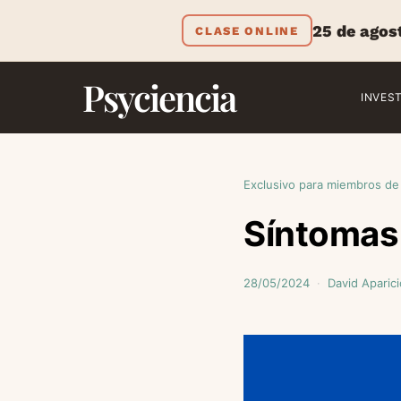
25 de agos
CLASE ONLINE
Psyciencia
INVES
Exclusivo para miembros de
Síntomas 
28/05/2024
David Aparici