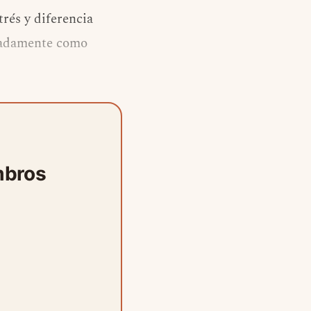
rés y diferencia
enadamente como
mbros