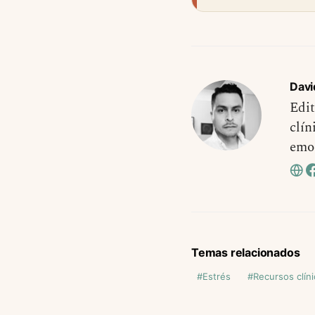
Davi
Edit
clín
emo
Temas relacionados
Estrés
Recursos clín