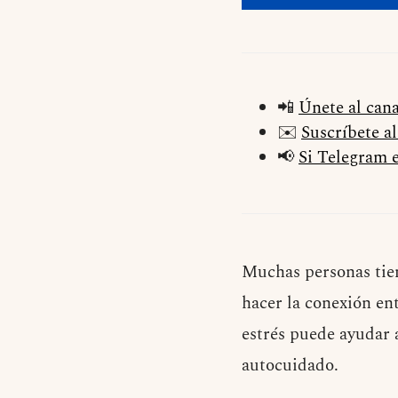
📲
Únete al can
✉️
Suscríbete a
📢
Si Telegram e
Muchas personas tien
hacer la conexión en
estrés puede ayudar a
autocuidado.