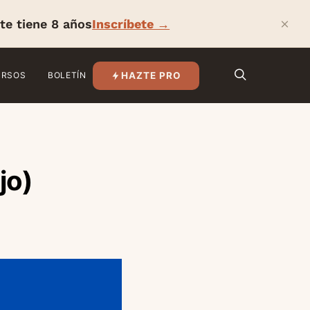
×
te tiene 8 años
Inscríbete →
HAZTE PRO
URSOS
BOLETÍN
jo)