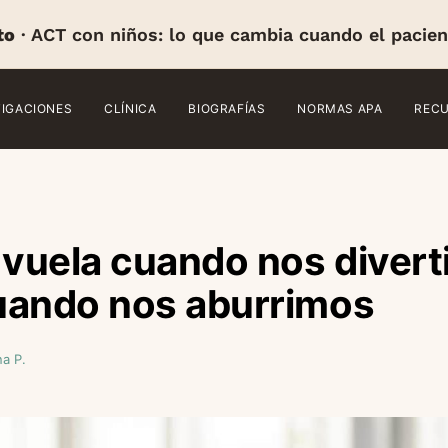
to
· ACT con niños: lo que cambia cuando el pacien
TIGACIONES
CLÍNICA
BIOGRAFÍAS
NORMAS APA
REC
 vuela cuando nos divert
uando nos aburrimos
a P.