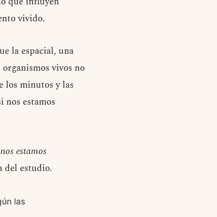
no que influyen
nto vivido.
ue la espacial, una
 organismos vivos no
 los minutos y las
si nos estamos
o nos estamos
a del estudio.
gún las