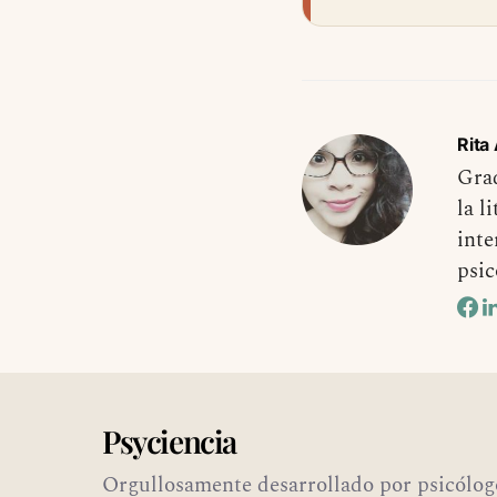
Rita
Grad
la l
inte
psic
Psyciencia
Orgullosamente desarrollado por psicólog