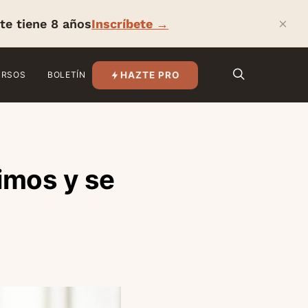
×
te tiene 8 años
Inscríbete →
HAZTE PRO
URSOS
BOLETÍN
imos y se