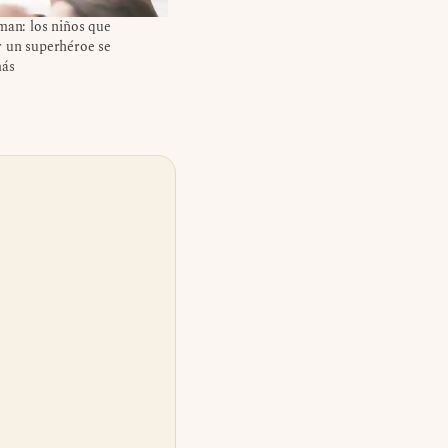
man: los niños que
r un superhéroe se
más