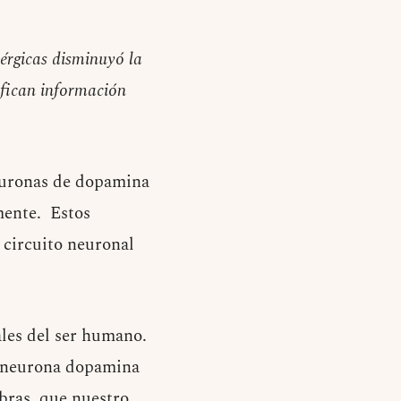
érgicas disminuyó la
ifican información
neuronas de dopamina
mente. Estos
 circuito neuronal
les del ser humano.
la neurona dopamina
abras, que nuestro