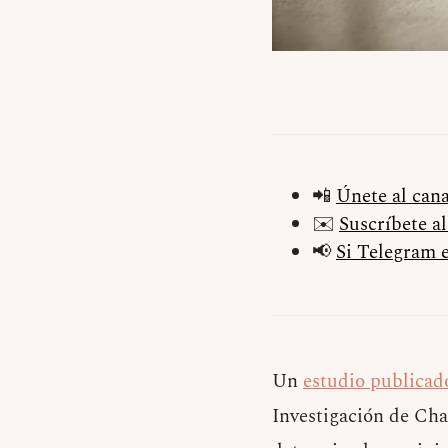
📲
Únete al can
✉️
Suscríbete a
📢
Si Telegram e
Un
estudio publicado
Investigación de Cha