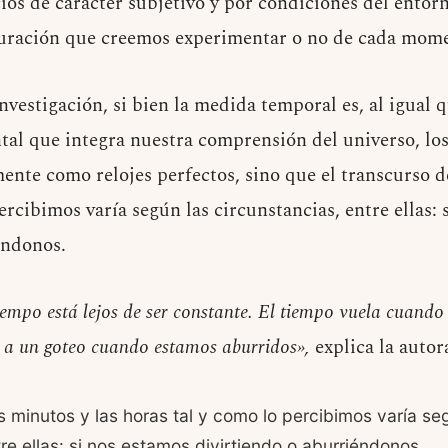
ios de carácter subjetivo y por condiciones del entor
duración que creemos experimentar o no de cada mome
investigación, si bien la medida temporal es, al igual q
l que integra nuestra comprensión del universo, los
nte como relojes perfectos, sino que el transcurso de
ercibimos varía según las circunstancias, entre ellas: 
éndonos.
iempo está lejos de ser constante. El tiempo vuela cuand
ce a un goteo cuando estamos aburridos»,
explica la autor
os minutos y las horas tal y como lo percibimos varía se
tre ellas: si nos estamos divirtiendo o aburriéndonos